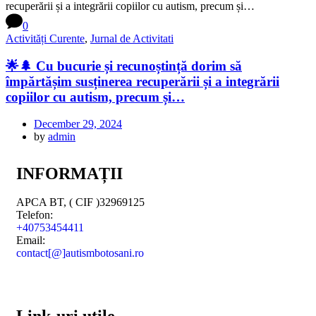
0
Activități Curente
,
Jurnal de Activitati
🌟🌲 Cu bucurie și recunoștință dorim să
împărtășim susținerea recuperării și a integrării
copiilor cu autism, precum și…
December 29, 2024
by
admin
INFORMAȚII
APCA BT, ( CIF )32969125
Telefon:
+40753454411
Email:
contact[@]autismbotosani.ro