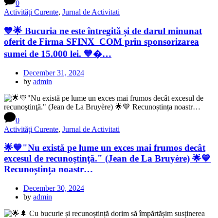
0
Activități Curente
,
Jurnal de Activitati
💙🌟 Bucuria ne este întregită și de darul minunat
oferit de Firma SFINX_COM prin sponsorizarea
sumei de 15.000 lei. 💙�…
December 31, 2024
by
admin
0
Activități Curente
,
Jurnal de Activitati
🌟💙"Nu există pe lume un exces mai frumos decât
excesul de recunoştinţă." (Jean de La Bruyère) 🌟💙
Recunoștința noastr…
December 30, 2024
by
admin