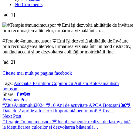
No Comments
[ad_1]
#Terapie #muncimcuspor 💙Emi își dezvoltă abilitățile de învățare
prin recunoașterea literelor, urmărirea vizuală într-un mod distractiv,
punând accent și pe dezvoltarea abilităților motricității fine.
[ad_2]
Citeste mai mult pe pagina facebook
Tags:
Asociatia Parintilor Copiilor cu Autism Botosani
autism
botosani
Share:
Previous Post
#ZiuaAutismului2024 💙10 Ani de activitate APCA Botoșani 💓💙
Data de 2 aprilie a fost o zi importantă pentru noi! A fos…
Next Post
#Terapie #muncimcuspor 💙Jocul terapeutic realizat de Iasmy ajută
la identificarea culorilor și dezvoltarea bilaterală…