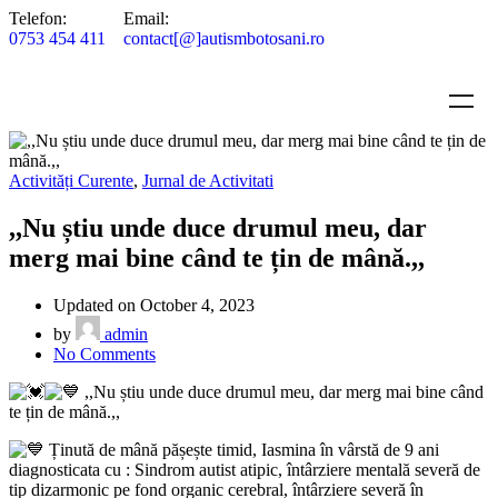
Telefon:
Email:
0753 454 411
contact[@]autismbotosani.ro
Activități Curente
,
Jurnal de Activitati
,,Nu știu unde duce drumul meu, dar
merg mai bine când te țin de mână.,,
Updated on October 4, 2023
by
admin
No Comments
,,Nu știu unde duce drumul meu, dar merg mai bine când
te țin de mână.,,
Ținută de mână pășește timid, Iasmina în vârstă de 9 ani
diagnosticata cu : Sindrom autist atipic, întârziere mentală severă de
tip dizarmonic pe fond organic cerebral, întârziere severă în