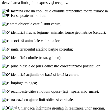
dezvoltarea limbajului expresiv și receptiv.
Iasmina este un copil cu o evoluție terapeutică foarte frumoasă.
Ea se poate mândri cu:
arată obiectele care îi sunt cerute;
identifică fructe, legume, animale, forme geometrice (cercul);
asociază animalele cu hrana lor;
imită terapeutul arătând părțile corpului;
identifică culorile (roșu, galben);
pune piesele de puzzle/incastro corespunzator poziției lor;
identifică acțiunile de bază și le dă la cerere;
împinge mingea;
recunoaște câteva noțiuni opuse (față _spate, mic_mare);
trasează cu ajutor linii oblice și verticale.
Chiar dacă întâmpină greutăți în realizarea unor sarcinii,