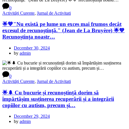
0
Activități Curente
,
Jurnal de Activitati
🌟💙"Nu există pe lume un exces mai frumos decât
excesul de recunoştinţă." (Jean de La Bruyère) 🌟💙
Recunoștința noastr…
December 30, 2024
by
admin
0
Activități Curente
,
Jurnal de Activitati
🌟🌲 Cu bucurie și recunoștință dorim să
împărtășim susținerea recuperării și a integrării
copiilor cu autism, precum și…
December 29, 2024
by
admin