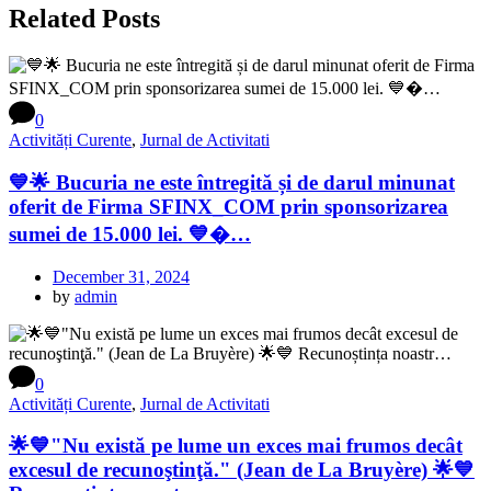
Related Posts
0
Activități Curente
,
Jurnal de Activitati
💙🌟 Bucuria ne este întregită și de darul minunat
oferit de Firma SFINX_COM prin sponsorizarea
sumei de 15.000 lei. 💙�…
December 31, 2024
by
admin
0
Activități Curente
,
Jurnal de Activitati
🌟💙"Nu există pe lume un exces mai frumos decât
excesul de recunoştinţă." (Jean de La Bruyère) 🌟💙