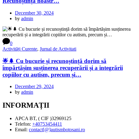
Recunoștința noastr…
December 30, 2024
by
admin
0
Activități Curente
,
Jurnal de Activitati
🌟🌲 Cu bucurie și recunoștință dorim să
împărtășim susținerea recuperării și a integrării
copiilor cu autism, precum și…
December 29, 2024
by
admin
INFORMAȚII
APCA BT, ( CIF )32969125
Telefon:
+40753454411
Email:
contact[@]autismbotosani.ro