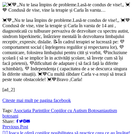
te
lasa
împins
de
💓💙,,Nu te lasa împins de probleme.Lasă-te condus de vise!,, 💓💙
probleme.Lasă-
Condusă de vise, vine la terapie și Carla în varsta de 14 ani ,
te
diagnosticată cu tulburare pervaziva de dezvoltare cu spectru autist,
condus
sindrom hiperkinetic, întârziere mentală în dezvoltarea limbajului
de
receptiv_expresiv, dislalie. 📝În cadrul terapiei se lucrează pe: 💜
vise!,,
comportament social ( înțelegerea regulilor și respectarea lor), 💜
💓
comunicare, folosirea limbajului pentru citit și vorbit, 💜incluziune
💙
școlară ( să se implice în in activități școlare, să învețe cum să își
Condusă
facă prieteni), 💜dificultati de adaptare ( să facă față la diferite
de
schimbări), 💜 Independența ( capacitatea de a se descurca singura
vise,
în diferite situații). 💓💙Cu multă răbdare Carla v-a reuși să treacă
vine
peste toate obstacolele! 💓💙Bravo ,Carla!
la
terapie
[ad_2]
și
Carla
Citeste mai mult pe pagina facebook
în
varsta…
Tags:
Asociatia Parintilor Copiilor cu Autism Botosani
autism
botosani
Share:
Post
Previous
Previous Post
post:
🤼‍♀️Joaca le oferă copiilor posibilitatea să practice ceea ce au învățat!