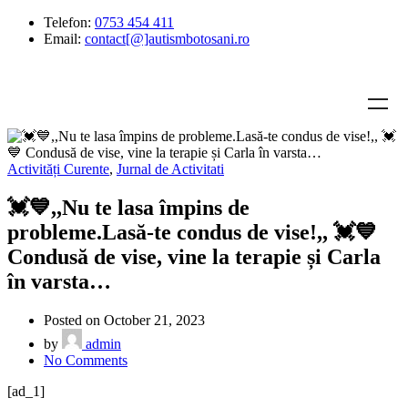
Telefon:
0753 454 411
Email:
contact[@]autismbotosani.ro
Activități Curente
,
Jurnal de Activitati
💓💙,,Nu te lasa împins de
probleme.Lasă-te condus de vise!,, 💓💙
Condusă de vise, vine la terapie și Carla
în varsta…
Posted on October 21, 2023
by
admin
on
No Comments
💓
[ad_1]
💙,,Nu